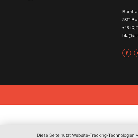
Bornhei
53111 B
+49 (0)
bla@bl
Diese Seite nutzt Website-Tracking-Technologien 