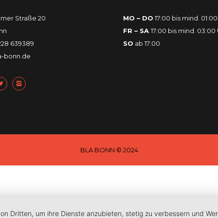
mer Straße 20
MO – DO
17:00 bis mind. 01:00
onn
FR – SA
17:00 bis mind. 03:00
 228 639389
SO
ab 17:00
a-bonn.de
BLA BONN © 2024
von Dritten, um ihre Dienste anzubieten, stetig zu verbessern und W