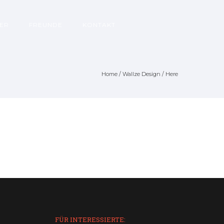
ER
FREUNDE
KONTAKT
Home
/
Wallze Design
/ Here
FÜR INTERESSIERTE: