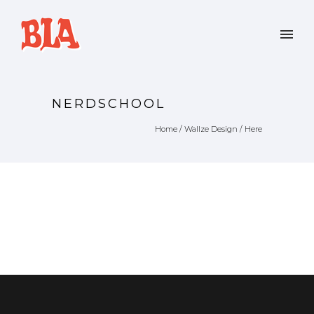
NERDSCHOOL
Home
/
Wallze Design
/ Here